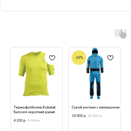
-33%
Термофутболка Kokatat
Сухой костюм c капюшоном
Suncore короткий рукав
29 900
р.
45 000
р.
4 200
р.
5 900
р.