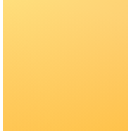
E-KAYAK.RU
НАШИ КОНТАКТЫ
+ 7 (916) 376 86 80
SALE.OUTDOOR@GMAIL.COM
КАТАЛОГ
ПОКУПАТЕЛЯМ
Каяки
Распродажа
Весла
Бренды
Одежда для сплава
Оплата и доставка
Мужское
О магазине
Женское
Школа каякинга
Детское
Аренда снаряжения