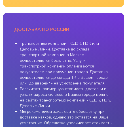
Обувь
Ремонт
Шлемы
Новости
Спасжилеты
Политика
конфиденциальности
Юбки
Доски SUP
Карта сайта
ДОСТАВКА ПО РОССИИ
Аксессуары
Транспортные компании - СДЭК, ПЭК или
ИП Пестерев Андрей
2011 ⓒ e-kayak.ru
Деловые Линии. Доставка до склада
Алексеевич | ИНН
транспортной компании в Москве
501850958869
Разработка сайта
осуществляется бесплатно. Услуги
транспотрной компании оплачиваются
покупателем при получении товара. Доставка
осуществляется до склада ТК в Вашем городе
или "до дверей" - на усмотрение покупателя.
Рассчитать примерную стоимость доставки и
узнать адреса складов в Вашем городе можно
на сайтах транспортных компаний - СДЭК, ПЭК,
Деловые Линии.
Мы рекомендуем заказывать обрешетку при
доставке каяков, однако это остается на Ваше
усмотрение. Обрешетка увеличивает стоимость