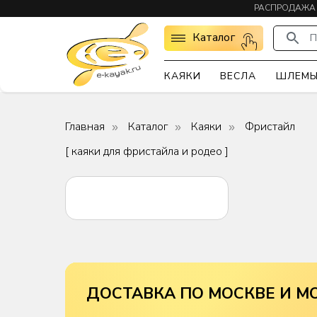
РАСПРОДАЖА
Каталог
П
КАЯКИ
ВЕСЛА
ШЛЕМ
Главная
Каталог
Каяки
Фристайл
»
»
»
[ каяки для фристайла и родео ]
ДОСТАВКА ПО МОСКВЕ И М