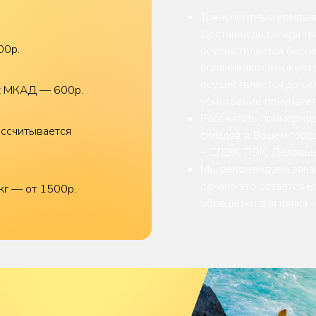
Транспортные компан
Доставка до склада т
00р.
осуществляется беспл
оплачиваются покупат
осуществляется до скл
ах МКАД — 600р.
усмотрение покупател
Рассчитать примерную
ассчитывается
складов в Вашем горо
- СДЭК, ПЭК, Деловы
Мы рекомендуем заказ
однако это остается 
кг — от 1500р.
обрешетки для каяка 