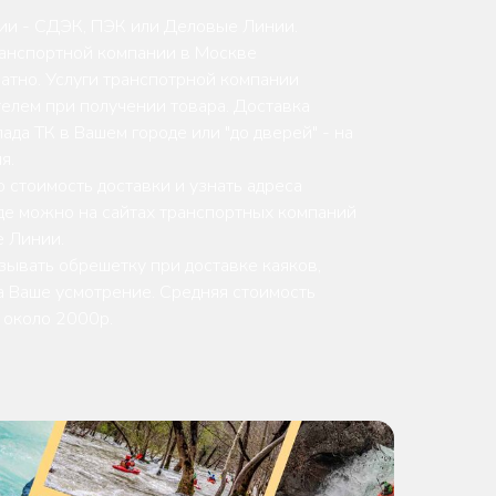
ии - СДЭК, ПЭК или Деловые Линии.
ранспортной компании в Москве
атно. Услуги транспотрной компании
елем при получении товара. Доставка
ада ТК в Вашем городе или "до дверей" - на
я.
 стоимость доставки и узнать адреса
де можно на сайтах транспортных компаний
е Линии.
ывать обрешетку при доставке каяков,
на Ваше усмотрение. Средняя стоимость
- около 2000р.