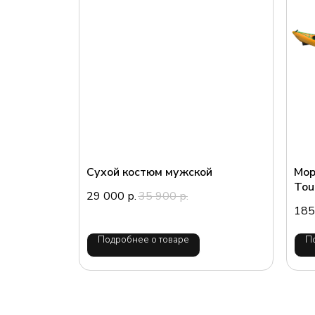
Сухой костюм мужской
Мор
Tou
29 000
35 900
р.
р.
185
Подробнее о товаре
П