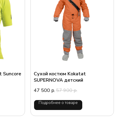
t Suncore
Сухой костюм Kokatat
SUPERNOVA детский
47 500
57 900
р.
р.
Подробнее о товаре