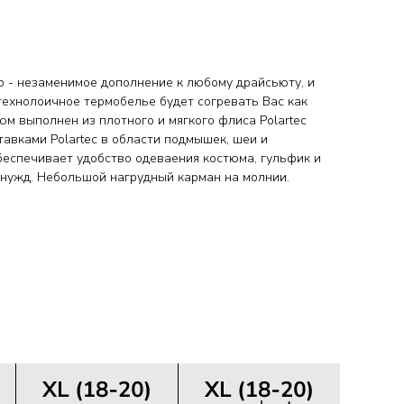
o - незаменимое дополнение к любому драйсьюту, и
 технолоичное термобелье будет согревать Вас как
тюм выполнен из плотного и мягкого флиса Polartec
тавками Polartec в области подмышек, шеи и
обеспечивает удобство одеваения костюма, гульфик и
 нужд. Небольшой нагрудный карман на молнии.