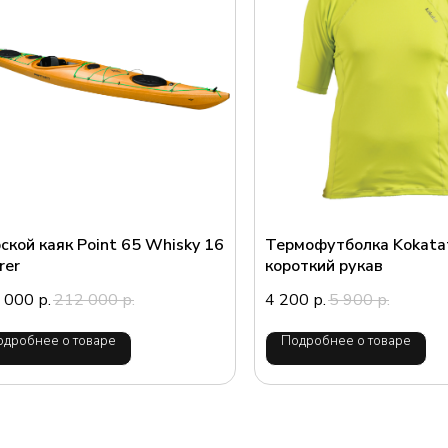
ской каяк Point 65 Whisky 16
Термофутболка Kokata
rer
короткий рукав
 000
212 000
4 200
5 900
р.
р.
р.
р.
одробнее о товаре
Подробнее о товаре