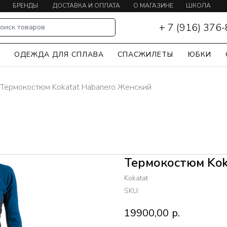
БРЕНДЫ
ДОСТАВКА И ОПЛАТА
О МАГАЗИНЕ
ШКОЛА
КАЯКИНГА
+ 7 (916) 376
оиск товаров
Ы
ОДЕЖДА ДЛЯ СПЛАВА
СПАСЖИЛЕТЫ
ЮБКИ
Термокостюм Kokatat Habanero Женский
Термокостюм Kok
Kokatat
SKU:
19900,00
р.