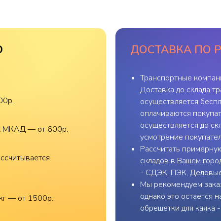
О
ДОСТАВКА ПО 
Транспортные компан
Доставка до склада т
00р.
осуществляется беспл
оплачиваются покупат
осуществляется до скл
х МКАД — от 600р.
усмотрение покупател
Рассчитать примерную
ассчитывается
складов в Вашем горо
- СДЭК, ПЭК, Деловы
Мы рекомендуем заказ
однако это остается 
кг — от 1500р.
обрешетки для каяка 