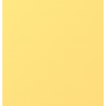
E-KAYAK.RU
НАШИ КОНТАКТЫ
+ 7 (916) 376 86 80
SALE.OUTDOOR@GMAIL.COM
КАТАЛОГ
ПОКУПАТЕЛЯМ
Каяки
Распродажа
Весла
Бренды
Одежда для сплава
Оплата и доставка
Мужское
О магазине
Женское
Школа каякинга
Детское
Аренда снаряжения
Обувь
Ремонт
Шлемы
Новости
Спасжилеты
Политика
конфиденциальности
Юбки