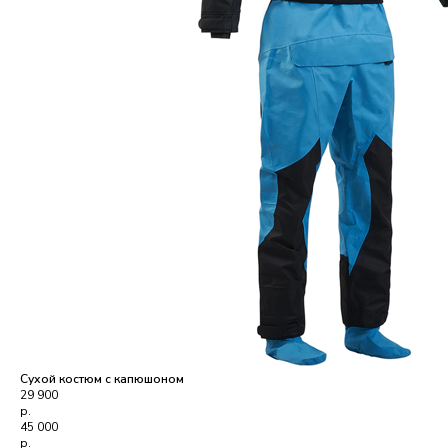
Сухой костюм c капюшоном
29 900
р.
45 000
р.