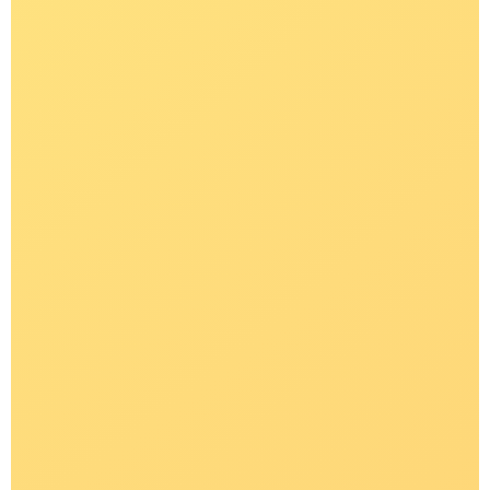
Доски SUP
Карта сайта
Аксессуары
ИП Пестерев Андрей
2011 ⓒ e-kayak.ru
Алексеевич | ИНН
501850958869
Разработка сайта