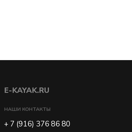
доставки в среднем в 1.5 раза.
ИП Пестерев Андрей
2011 ⓒ e-kayak.ru
Алексеевич | ИНН
501850958869
Разработка сайта