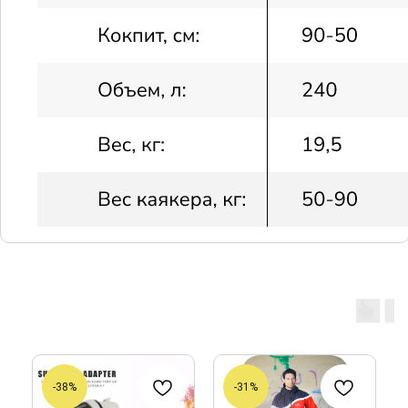
-38%
-31%