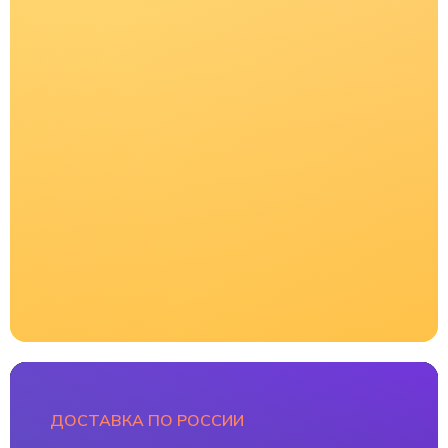
НАШИ КОНТАКТЫ
+ 7 (916) 376 86 80
SALE.OUTDOOR@GMAIL.COM
КАТАЛОГ
ПОКУПАТЕЛЯМ
Каяки
Распродажа
Весла
Бренды
Одежда для сплава
Оплата и доставка
Мужское
О магазине
Женское
Школа каякинга
Детское
Аренда снаряжения
Обувь
Ремонт
Шлемы
Новости
Спасжилеты
Политика
конфиденциальности
Юбки
Доски SUP
Карта сайта
Аксессуары
ДОСТАВКА ПО РОССИИ
ИП Пестерев Андрей
2011 ⓒ e-kayak.ru
Алексеевич | ИНН