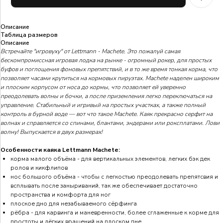
Описание
Таблица размеров
Описание
Встречайте "игровуху" от Lettmann - Machete. Это пожалуй самая
бескомпромиссная игровая лодка на рынке - огромный рокер, для простых
буфов и поглощения фоновых препятствий, и в то же время тонкая корма, что
позволяет часами крутиться на кормовых пируэтах. Machete наделен широким
и плоским корпусом от носа до кормы, что позволяет ей уверенно
преодолевать волны и бочки, а после приземления легко переключаться на
управление. Стабильный и игривый на простых участках, а также полный
контроль в бурной воде — вот что такое Machete. Каяк прекрасно серфит на
волнах и справляется со спинами, блантами, эндерами или роксплатами. Лови
волну! Выпускается в двух размерах!
Особенности каяка Lettmann Machete:
корма малого объёма - для вертикальных элементов, легких бэк дек
ролов и кикфлипов
нос большого объёма - чтобы с легкостью преодолевать препятсвия и
всплывать после заныриваний, так же обеспечивает достаточно
пространства и комфорта для ног
плоское дно для незабываемого сёрфинга
рёбра - для карвинга и маневренности, более сглаженные к корме для
простоты и лёгких вращений на плоском дне