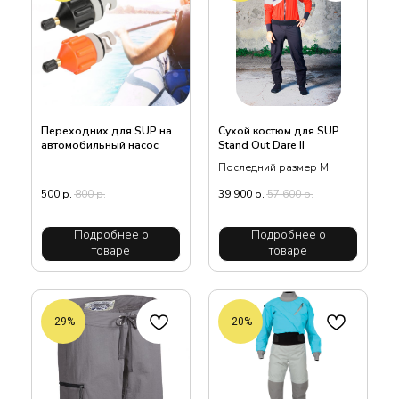
Переходних для SUP на
Сухой костюм для SUP
автомобильный насос
Stand Out Dare II
Последний размер М
500
р.
800
р.
39 900
р.
57 600
р.
Подробнее о
Подробнее о
товаре
товаре
-29%
-20%