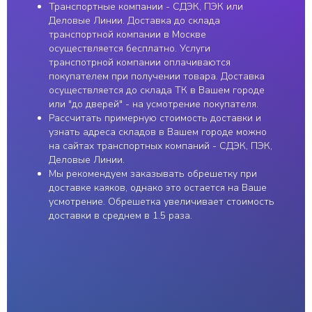
Транспортные компании - СДЭК, ПЭК или
Деловые Линии. Доставка до склада
ИП Пестерев Андрей
2011 ⓒ e-kayak.ru
транспортной компании в Москве
Алексеевич | ИНН
осуществляется бесплатно. Услуги
501850958869
Разработка сайта
транспотрной компании оплачиваются
покупателем при получении товара. Доставка
осуществляется до склада ТК в Вашем городе
или "до дверей" - на усмотрение покупателя.
Рассчитать примерную стоимость доставки и
узнать адреса складов в Вашем городе можно
на сайтах транспортных компаний - СДЭК, ПЭК,
Деловые Линии.
Мы рекомендуем заказывать обрешетку при
доставке каяков, однако это остается на Ваше
усмотрение. Обрешетка увеличивает стоимость
доставки в среднем в 1.5 раза.