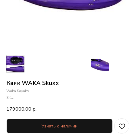
Каяк WAKA Skuхх
Waka Kayaks
SKU:
179000,00
р.
Узнать о наличии