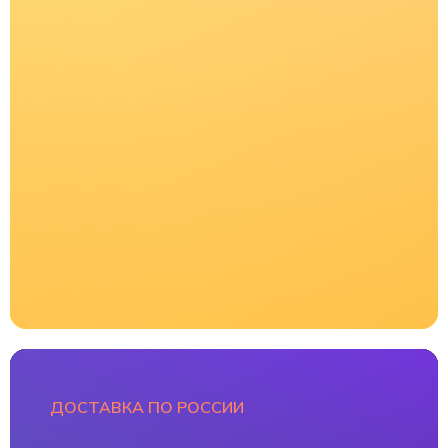
E-KAYAK.RU
НАШИ КОНТАКТЫ
+ 7 (916) 376 86 80
SALE.OUTDOOR@GMAIL.COM
КАТАЛОГ
ПОКУПАТЕЛЯМ
Каяки
Распродажа
Весла
Бренды
Одежда для сплава
Оплата и доставка
Мужское
О магазине
Женское
Школа каякинга
Детское
Аренда снаряжения
Обувь
Ремонт
Шлемы
Новости
Спасжилеты
Политика
конфиденциальности
Юбки
ДОСТАВКА ПО РОССИИ
Доски SUP
Карта сайта
Аксессуары