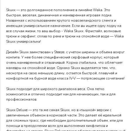
Skuxx — это долгожданное пополнение в линейке Waka. Это
быстрая, веселая, динамичная и маневренная игровая лодка.
Названная с использованием крутого новозеландского сленга и
имеющая универсальное назначение. Если вы ищете одну лодку на
все случаи жизни, то ваш выбор - Waka Skuxx. Фристайл, волновые
трюки и серфинг, сплав по реке и трюки на спокойной воде — Waka
Skuxx универсальна!
Дизайн Skuxx заимствован у Steeze, с учетом ширины и объема вокруг
кокпита. У нее более специфический серфовый корпус, который
очень маневренный и отзывчивый. Корма стабильна, что облегчает
маневры на спокойной воде. Однако Skuxx выделяется тем, что,
несмотря на свою меньшую длину, остается быстрой, плавучей и
комфортной на бурной воде класса IV-V — потрясающее сочетание!
Skuxx подходит для широкого диапазона веса. Она легко
эскимосится и отлично подходит как для начинающих, так и для
профессионалов.
Skuxx Deluxe — это та же самая Skuxx, но в «пышной» версии с
увеличенным объемом в кормовой части. Это делает её идеальной
для сложных трасс, где необходим дополнительный объем, или для
помощи в преодолении волн для выполнения кикфлипов и