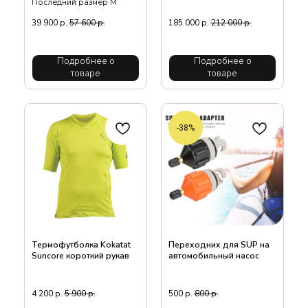
Последний размер М
39 900
р.
57 600
р.
185 000
р.
212 000
р.
Подробнее о
Подробнее о
товаре
товаре
-38%
Термофутболка Kokatat
Переходних для SUP на
Suncore короткий рукав
автомобильный насос
4 200
р.
5 900
р.
500
р.
800
р.