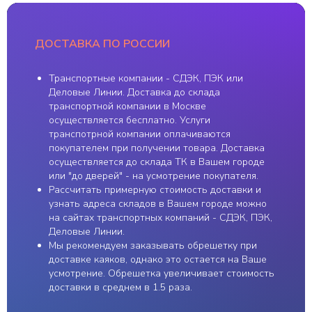
Каяки
Распродажа
Весла
Бренды
Одежда для сплава
Оплата и доставка
ДОСТАВКА ПО РОССИИ
Мужское
О магазине
Женское
Школа каякинга
Детское
Аренда снаряжения
Транспортные компании - СДЭК, ПЭК или
Обувь
Ремонт
Деловые Линии. Доставка до склада
Шлемы
Новости
транспортной компании в Москве
Спасжилеты
Политика
осуществляется бесплатно. Услуги
конфиденциальности
Юбки
транспотрной компании оплачиваются
Доски SUP
Карта сайта
покупателем при получении товара. Доставка
Аксессуары
осуществляется до склада ТК в Вашем городе
или "до дверей" - на усмотрение покупателя.
Рассчитать примерную стоимость доставки и
ИП Пестерев Андрей
2011 ⓒ e-kayak.ru
узнать адреса складов в Вашем городе можно
Алексеевич | ИНН
501850958869
Разработка сайта
на сайтах транспортных компаний - СДЭК, ПЭК,
Деловые Линии.
Мы рекомендуем заказывать обрешетку при
доставке каяков, однако это остается на Ваше
усмотрение. Обрешетка увеличивает стоимость
доставки в среднем в 1.5 раза.