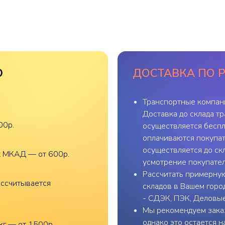
О
ДОСТАВКА ПО 
Транспортные компан
Доставка до склада т
00р.
осуществляется беспл
оплачиваются покупат
осуществляется до скл
х МКАД — от 600р.
усмотрение покупател
Рассчитать примерную
ассчитывается
складов в Вашем горо
- СДЭК, ПЭК, Деловы
Мы рекомендуем заказ
однако это остается 
кг — от 1500р.