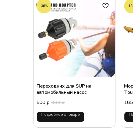
-38%
-1
Переходних для SUP на
Мор
автомобильный насос
Tou
500
800
185
р.
р.
Подробнее о товаре
П