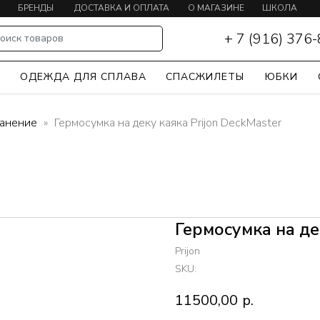
БРЕНДЫ
ДОСТАВКА И ОПЛАТА
О МАГАЗИНЕ
ШКОЛА
КАЯКИНГА
+ 7 (916) 376
оиск товаров
Ы
ОДЕЖДА ДЛЯ СПЛАВА
СПАСЖИЛЕТЫ
ЮБКИ
ранение
Гермосумка на деку каяка Prijon DeckMaster
Гермосумка на де
Prijon
SKU:
11500,00
р.