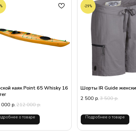
3%
-29%
ской каяк Point 65 Whisky 16
Шорты IR Guide женск
rer
2 500
3 500
р.
р.
 000
212 000
р.
р.
одробнее о товаре
Подробнее о товаре