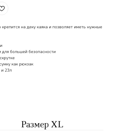
ко крепится на деку каяка и позволяет иметь нужные
ии
 для большей безопасности
скрутке
сумку как рюкзак
 и 23л