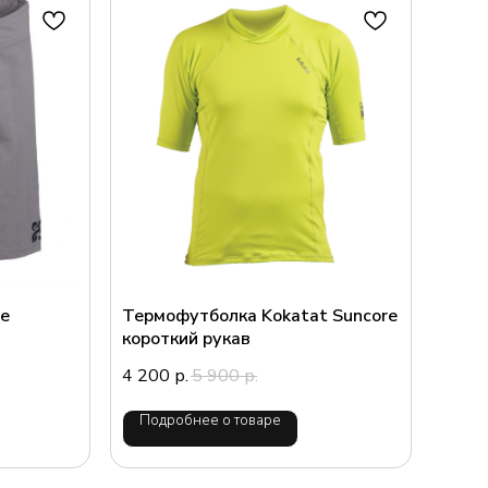
ие
Термофутболка Kokatat Suncore
короткий рукав
4 200
5 900
р.
р.
Подробнее о товаре