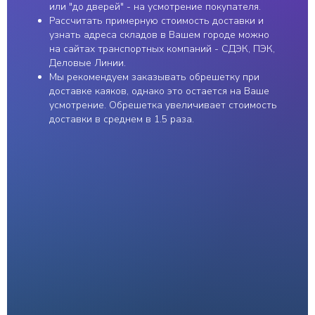
ИП Пестерев Андрей
2011 ⓒ e-kayak.ru
или "до дверей" - на усмотрение покупателя.
Алексеевич | ИНН
Рассчитать примерную стоимость доставки и
501850958869
Разработка сайта
узнать адреса складов в Вашем городе можно
на сайтах транспортных компаний - СДЭК, ПЭК,
Деловые Линии.
Мы рекомендуем заказывать обрешетку при
доставке каяков, однако это остается на Ваше
усмотрение. Обрешетка увеличивает стоимость
доставки в среднем в 1.5 раза.