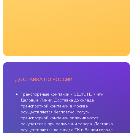
E-KAYAK.RU
НАШИ КОНТАКТЫ
+ 7 (916) 376 86 80
SALE.OUTDOOR@GMAIL.COM
КАТАЛОГ
ПОКУПАТЕЛЯМ
Каяки
Распродажа
Весла
Бренды
Одежда для сплава
Оплата и доставка
Мужское
О магазине
Женское
Школа каякинга
ДОСТАВКА ПО РОССИИ
Детское
Аренда снаряжения
Обувь
Ремонт
Транспортные компании - СДЭК, ПЭК или
Шлемы
Новости
Деловые Линии. Доставка до склада
Спасжилеты
Политика
конфиденциальности
Юбки
транспортной компании в Москве
Доски SUP
Карта сайта
осуществляется бесплатно. Услуги
Аксессуары
транспотрной компании оплачиваются
покупателем при получении товара. Доставка
осуществляется до склада ТК в Вашем городе