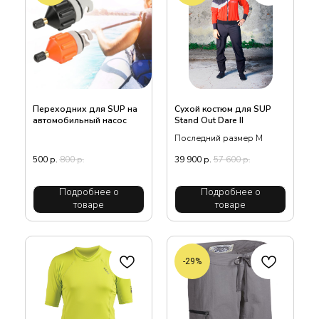
Переходних для SUP на
Сухой костюм для SUP
автомобильный насос
Stand Out Dare II
Последний размер М
500
р.
800
р.
39 900
р.
57 600
р.
Подробнее о
Подробнее о
товаре
товаре
-29%