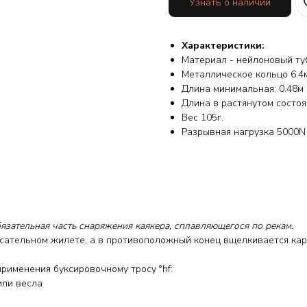
Узнать о наличии
Характеристики:
Материал - нейлоновый ту
Металлическое кольцо 6.4
Длина минимальная: 0.48м
Длина в растянутом состоя
Вес 105г.
Разрывная нагрузка 5000N
бязательная часть снаряжения каякера, сплавляющегося по рекам.
асательном жилете, а в противоположный конец вщелкивается кар
рименения буксировочному тросу °hf:
или весла