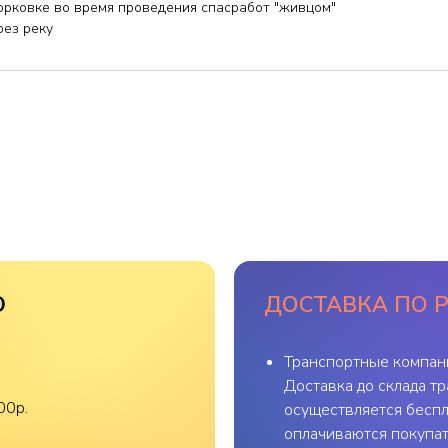
орковке во время проведения спасработ "живцом"
рез реку
О
ДОСТАВКА ПО 
Транспортные компан
Доставка до склада т
00р.
осуществляется беспл
оплачиваются покупат