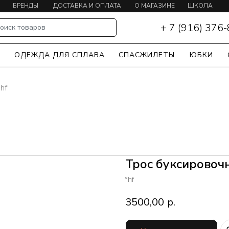
БРЕНДЫ
ДОСТАВКА И ОПЛАТА
О МАГАЗИНЕ
ШКОЛА
КАЯКИНГА
+ 7 (916) 376
оиск товаров
Ы
ОДЕЖДА ДЛЯ СПЛАВА
СПАСЖИЛЕТЫ
ЮБКИ
hf
Трос буксировочн
°hf
3500,00
р.