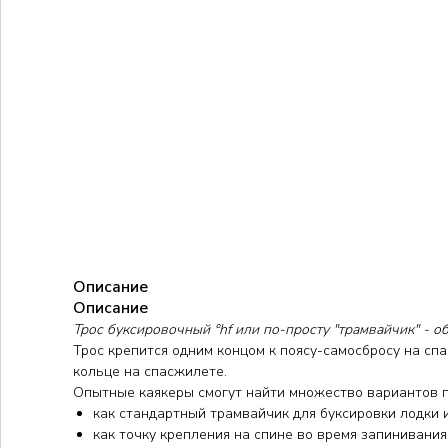
Описание
Описание
Трос буксировочный °hf или по-просту "трамвайчик" - о
Трос крепится одним концом к поясу-самосбросу на сп
кольце на спасжилете.
Опытные каякеры смогут найти множество вариантов п
как стандартный трамвайчик для буксировки лодки 
как точку крепления на спине во время запинивания