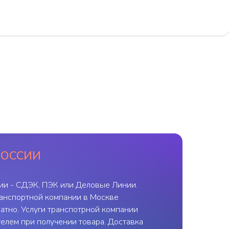
РОССИИ
ии - СДЭК, ПЭК или Деловые Линии.
ранспортной компании в Москве
атно. Услуги транспотрной компании
елем при получении товара. Доставка