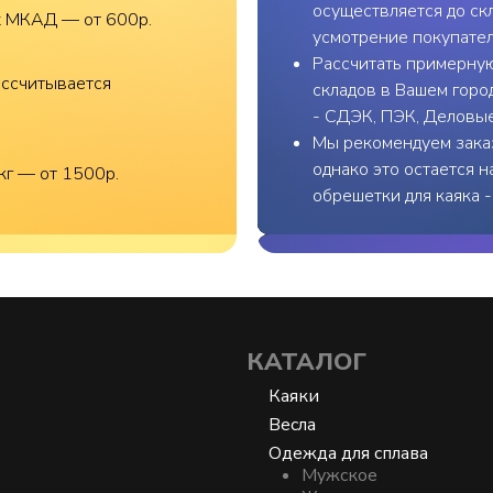
осуществляется до скл
х МКАД — от 600р.
усмотрение покупател
Рассчитать примерную
ассчитывается
складов в Вашем горо
- СДЭК, ПЭК, Деловы
Мы рекомендуем заказ
однако это остается 
кг — от 1500р.
обрешетки для каяка 
КАТАЛОГ
Каяки
Весла
Одежда для сплава
Мужское