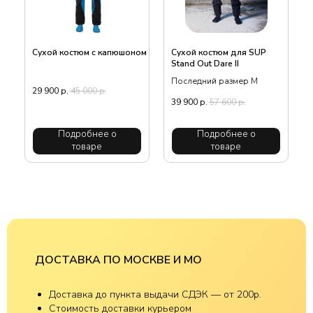
Сухой костюм c капюшоном
Сухой костюм для SUP
Stand Out Dare II
Последний размер М
29 900
р.
45 000
р.
39 900
р.
57 600
р.
Подробнее о
Подробнее о
товаре
товаре
ДОСТАВКА ПО МОСКВЕ И МО
Доставка до пункта выдачи СДЭК — от 200р.
Стоимость доставки курьером