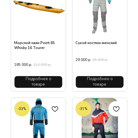
Морской каяк Point 65
Сухой костюм женский
Whisky 16 Tourer
29 000
р.
35 900
р.
185 000
р.
212 000
р.
Подробнее о
Подробнее о
товаре
товаре
-33%
-31%