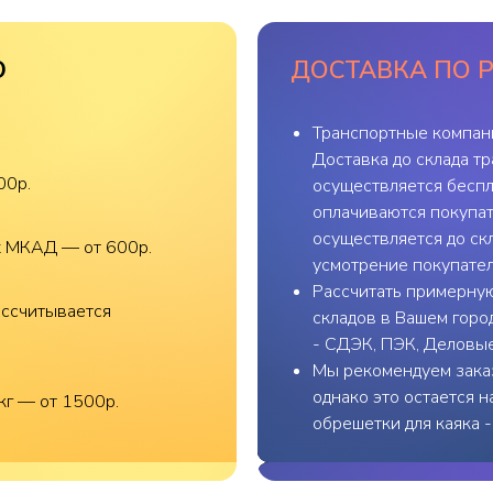
О
ДОСТАВКА ПО 
Транспортные компан
Доставка до склада т
00р.
осуществляется беспл
оплачиваются покупат
осуществляется до скл
х МКАД — от 600р.
усмотрение покупател
Рассчитать примерную
ассчитывается
складов в Вашем горо
- СДЭК, ПЭК, Деловы
Мы рекомендуем заказ
однако это остается 
кг — от 1500р.
обрешетки для каяка 