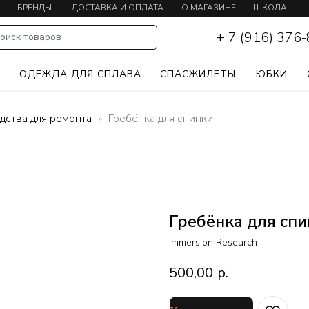
БРЕНДЫ
ДОСТАВКА И ОПЛАТА
О МАГАЗИНЕ
ШКОЛА
КАЯКИНГА
+ 7 (916) 376
оиск товаров
Ы
ОДЕЖДА ДЛЯ СПЛАВА
СПАСЖИЛЕТЫ
ЮБКИ
дства для ремонта
Гребёнка для спинки
Гребёнка для спи
Immersion Research
500,00
р.